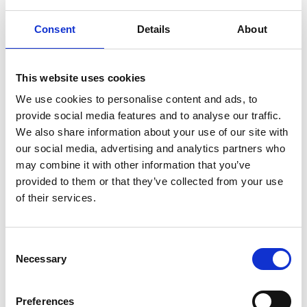
Consent
Details
About
This website uses cookies
We use cookies to personalise content and ads, to
provide social media features and to analyse our traffic.
We also share information about your use of our site with
99,99 %ige Reinigungs-
our social media, advertising and analytics partners who
effizienz mit der Abgas-
may combine it with other information that you’ve
reinigungsanlage von LESNI
provided to them or that they’ve collected from your use
of their services.
LESNI ist stolz darauf weiterhin unsere bewährte,
hochmoderne katalytische
Abgasreinigungsanlage
Consent
für Ethylenoxid (EtO) mit einer 99,99 %igen
Necessary
Selection
Reinigungseffizienz anzubieten.
Unsere Lösung erreicht nicht nur die Grenzwerte
der
Preferences