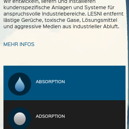
Wir entwickeln, liefern und installieren
kundenspezifische Anlagen und Systeme für
+45 75 33 25 00
anspruchsvolle Industriebereiche. LESNI entfernt
lästige Gerüche, toxische Gase, Lösungsmittel
sales@lesni.com
und aggressive Medien aus industrieller Abluft.
ANFRAGE SENDEN
MEHR INFOS
DA
DE
EN
ABSORPTION
ADSORPTION