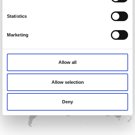
TA-Luft
und die US-amerikanischen EPA-
Vorschriften (NESHAP), sondern übertrifft diese
Statistics
sogar.
Es wird sichergestellt, dass Ihr Betrieb sowohl
umweltfreundlich als auch hocheffizient ist.
Marketing
Allow all
Allow selection
Deny